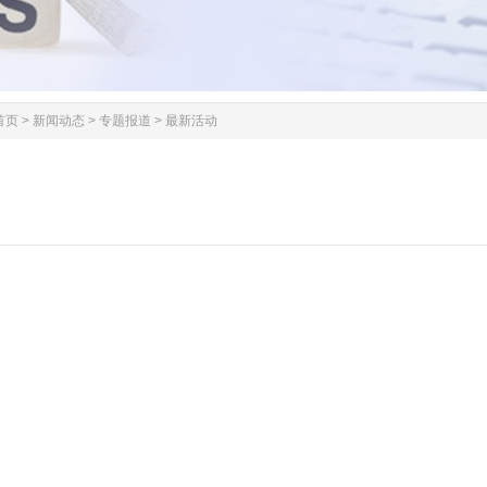
首页
>
新闻动态
>
专题报道
>
最新活动