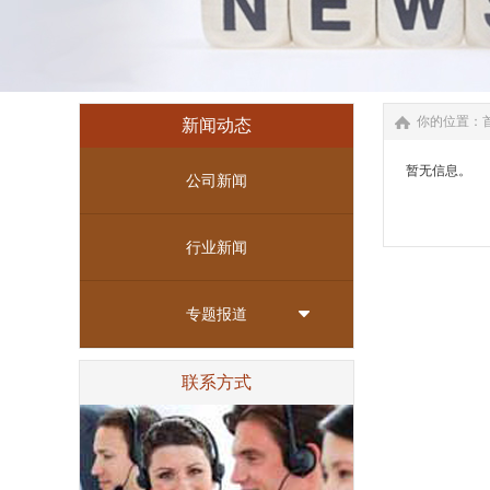
你的位置：
新闻动态
暂无信息。
公司新闻
行业新闻
专题报道
联系方式