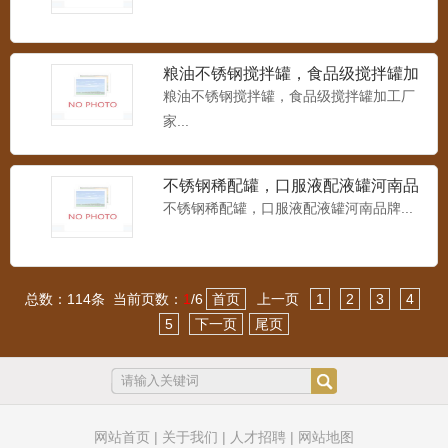
粮油不锈钢搅拌罐，食品级搅拌罐加
工厂家
粮油不锈钢搅拌罐，食品级搅拌罐加工厂
家...
不锈钢稀配罐，口服液配液罐河南品
牌
不锈钢稀配罐，口服液配液罐河南品牌...
总数：114条 当前页数：
1
/6
首页
上一页
1
2
3
4
5
下一页
尾页
网站首页
|
关于我们
|
人才招聘
|
网站地图