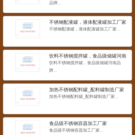
品牌...
不锈钢配液罐，液体配液罐加工厂家
不锈钢配液罐，液体配液罐加工厂家...
饮料不锈钢搅拌罐，食品级储罐河南
品牌
饮料不锈钢搅拌罐，食品级储罐河南品
牌...
加热不锈钢配料罐_配料罐制造厂家
加热不锈钢配料罐_配料罐制造厂家...
食品级不锈钢容器加工厂家
食品级不锈钢容器加工厂家...