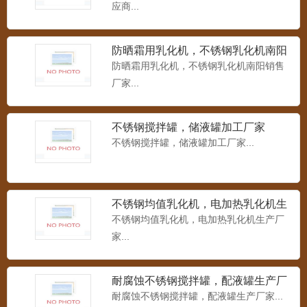
应商...
防晒霜用乳化机，不锈钢乳化机南阳
销售厂家
防晒霜用乳化机，不锈钢乳化机南阳销售
厂家...
不锈钢搅拌罐，储液罐加工厂家
不锈钢搅拌罐，储液罐加工厂家...
不锈钢均值乳化机，电加热乳化机生
产厂家
不锈钢均值乳化机，电加热乳化机生产厂
家...
耐腐蚀不锈钢搅拌罐，配液罐生产厂
家
耐腐蚀不锈钢搅拌罐，配液罐生产厂家...