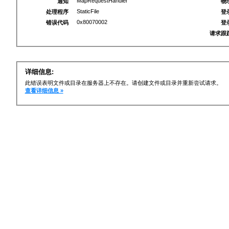
MapRequestHandler
通知
物
StaticFile
处理程序
登
0x80070002
错误代码
登
请求跟
详细信息:
此错误表明文件或目录在服务器上不存在。请创建文件或目录并重新尝试请求。
查看详细信息 »